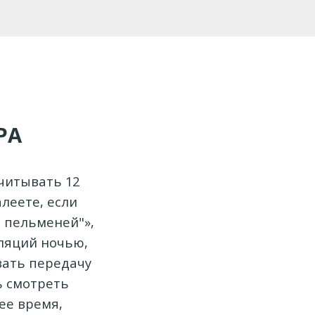
РА
читывать 12
леете, если
 пельменей"»,
сляций ночью,
ывать передачу
ь смотреть
ее время,