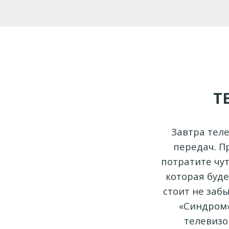
Т
Завтра тел
передач. П
потратите чу
которая буде
стоит не забы
«Синдром»
телевизо