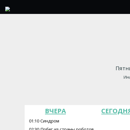
Пятни
Инф
ВЧЕРА
СЕГОДН
01:10 Синдром
02:30 Побег из страны роботов