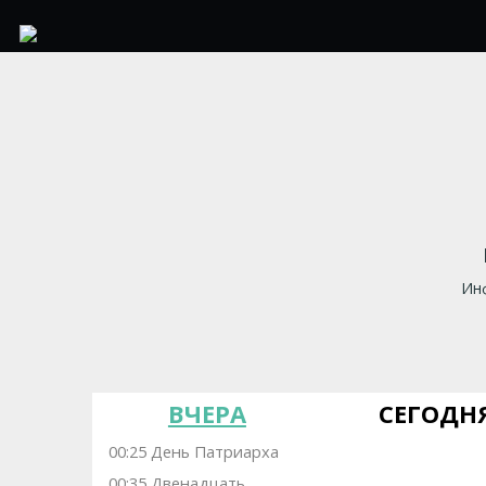
Инф
ВЧЕРА
СЕГОДН
00:25 День Патриарха
00:35 Двенадцать