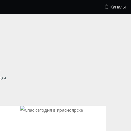
Каналы
.
дки.