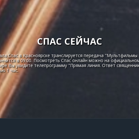
СПАС СЕЙЧАС
ала Спас в Красноярске транслируется передача "Мультфильмы н
кончится в 09:00. Посмотреть Спас онлайн можно на официальном
фире Вы увидите телепрограмму "Прямая линия. Ответ священни
ю 1 час.