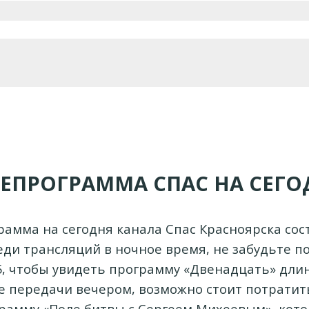
ЛЕПРОГРАММА СПАС НА СЕГО
амма на сегодня канала Спас Красноярска сос
еди трансляций в ночное время, не забудьте п
05, чтобы увидеть программу «Двенадцать» длин
е передачи вечером, возможно стоит потратит
рамму «Поле битвы с Сергеем Михеевым», кото