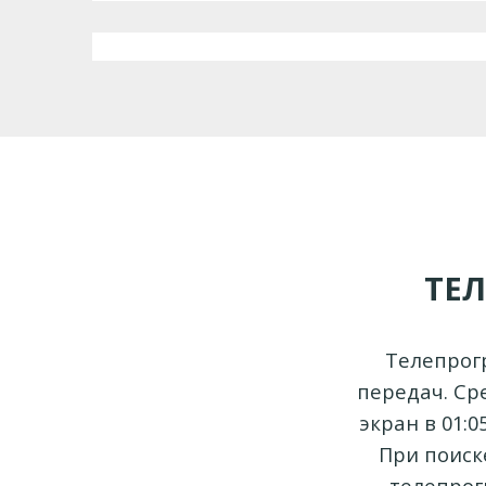
ТЕ
Телепрогр
передач. Ср
экран в 01:
При поиск
телепрог