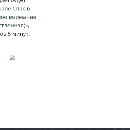
нале Спас в
ное внимание
твенная)»,
ов 5 минут.