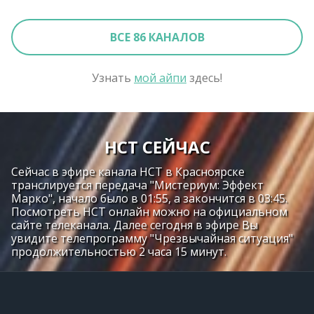
ВСЕ 86 КАНАЛОВ
Узнать
мой айпи
здесь!
НСТ СЕЙЧАС
Сейчас в эфире канала НСТ в Красноярске
транслируется передача "Мистериум: Эффект
Марко", начало было в 01:55, а закончится в 03:45.
Посмотреть НСТ онлайн можно на официальном
сайте телеканала. Далее сегодня в эфире Вы
увидите телепрограмму "Чрезвычайная ситуация"
продолжительностью 2 часа 15 минут.